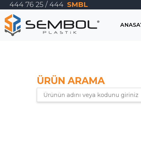
444 76 25
/ 444
SMBL
TR
ANASA
EN
ANASAYFA
KURUMSAL
ÜRÜN ARAMA
E-TİCARET
ÜRÜNLER
İLETİŞİM