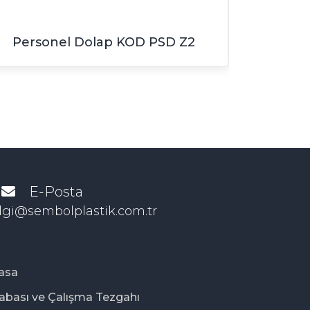
Personel Dolap KOD PSD Z2
Pers
E-Posta
lgi@sembolplastik.com.tr
Kasa
abası ve Çalışma Tezgahı