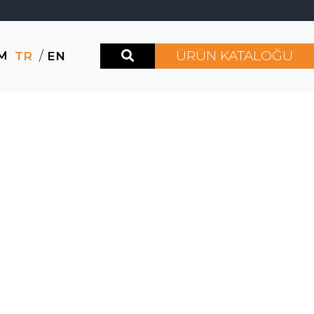
ÜRÜN KATALOĞU
İM
/
TR
EN