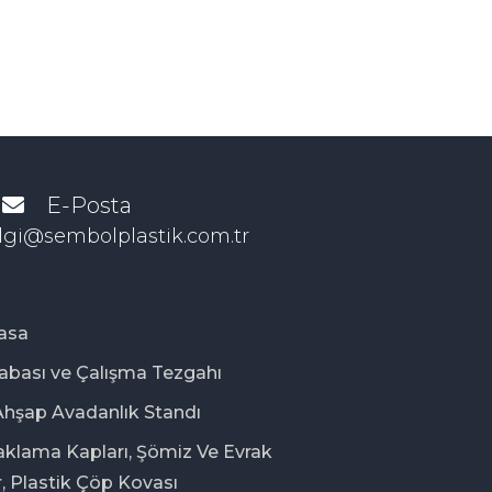
E-Posta
lgi@sembolplastik.com.tr
Kasa
abası ve Çalışma Tezgahı
Ahşap Avadanlık Standı
aklama Kapları, Şömiz Ve Evrak
, Plastik Çöp Kovası