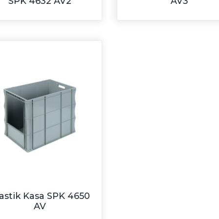
SPK 4632 AV2
AV3
astik Kasa SPK 4650
AV