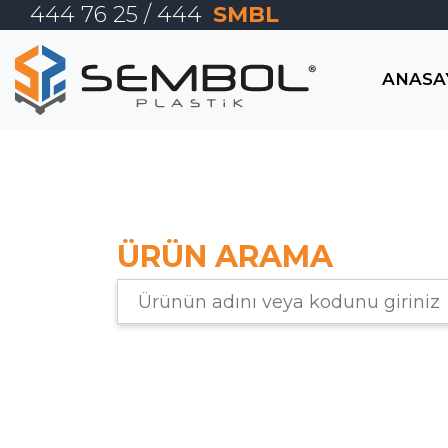
444 76 25
/ 444
SMBL
TR
ANASA
EN
ANASAYFA
KURUMSAL
ÜRÜN ARAMA
E-TİCARET
ÜRÜNLER
İLETİŞİM