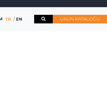
ÜRÜN KATALOĞU
İM
/
TR
EN