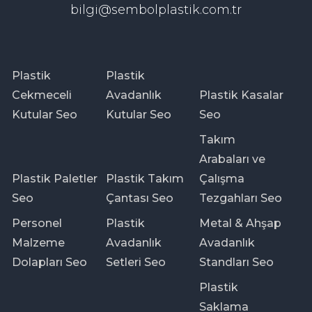
bilgi@sembolplastik.com.tr
Plastik
Plastik
Cekmeceli
Avadanlık
Plastik Kasalar
Kutular Seo
Kutular Seo
Seo
Takım
Arabaları ve
Plastik Paletler
Plastik Takım
Çalışma
Seo
Çantası Seo
Tezgahları Seo
Personel
Plastik
Metal & Ahşap
Malzeme
Avadanlık
Avadanlık
Dolapları Seo
Setleri Seo
Standları Seo
Plastik
Saklama