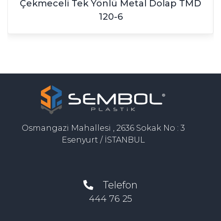
Çekmeceli Tek Yönlü Metal Dolap TMD
120-6
Osmangazi Mahallesi , 2636 Sokak No : 3
Esenyurt / İSTANBUL
Telefon
444 76 25