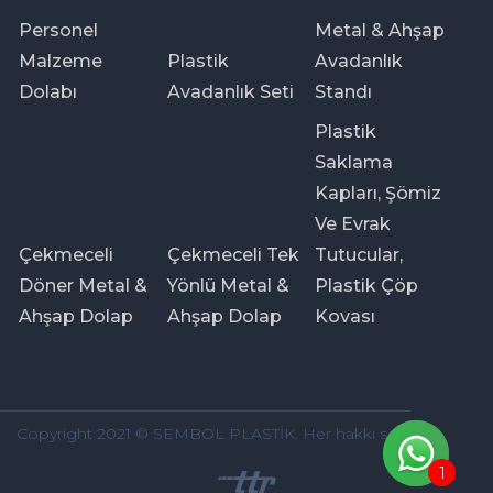
Personel
Metal & Ahşap
Malzeme
Plastik
Avadanlık
Dolabı
Avadanlık Seti
Standı
Plastik
Saklama
Kapları, Şömiz
Ve Evrak
Çekmeceli
Çekmeceli Tek
Tutucular,
Döner Metal &
Yönlü Metal &
Plastik Çöp
Ahşap Dolap
Ahşap Dolap
Kovası
Copyright 2021 © SEMBOL PLASTİK. Her hakkı saklıdır.
1
1