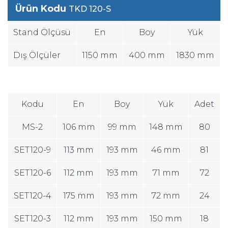
Ürün Kodu
TKD 120-S
Stand Ölçüsü
En
Boy
Yük
Dış Ölçüler
1150 mm
400 mm
1830 mm
Kodu
En
Boy
Yük
Adet
MS-2
106 mm
99 mm
148 mm
80
SET120-9
113 mm
193 mm
46 mm
81
SET120-6
112 mm
193 mm
71 mm
72
SET120-4
175 mm
193 mm
72 mm
24
SET120-3
112 mm
193 mm
150 mm
18