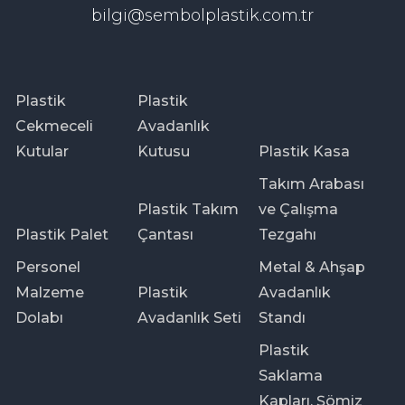
bilgi@sembolplastik.com.tr
Plastik
Plastik
Cekmeceli
Avadanlık
Kutular
Kutusu
Plastik Kasa
Takım Arabası
Plastik Takım
ve Çalışma
Plastik Palet
Çantası
Tezgahı
Personel
Metal & Ahşap
Malzeme
Plastik
Avadanlık
Dolabı
Avadanlık Seti
Standı
Plastik
Saklama
Kapları, Şömiz