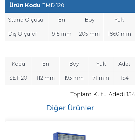
Ürün Kodu
TMD 120
Stand Ölçüsü
En
Boy
Yük
Dış Ölçüler
915 mm
205 mm
1860 mm
Kodu
En
Boy
Yük
Adet
SET120
112 mm
193 mm
71 mm
154
Toplam Kutu Adedi 154
Diğer Ürünler