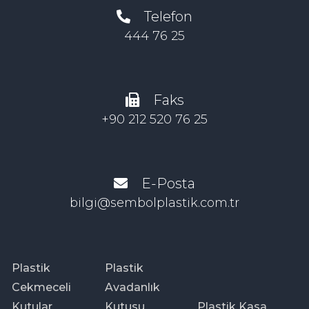
Telefon
444 76 25
Faks
+90 212 520 76 25
E-Posta
bilgi@sembolplastik.com.tr
Plastik
Plastik
Cekmeceli
Avadanlık
Kutular
Kutusu
Plastik Kasa