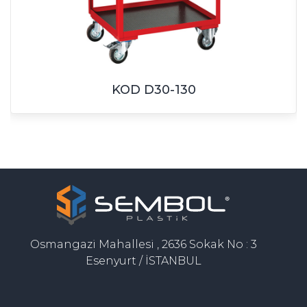
KOD D30-130
Osmangazi Mahallesi , 2636 Sokak No : 3
Esenyurt / İSTANBUL