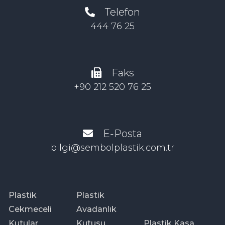
Telefon
444 76 25
Faks
+90 212 520 76 25
E-Posta
bilgi@sembolplastik.com.tr
Plastik
Plastik
Cekmeceli
Avadanlık
Kutular
Kutusu
Plastik Kasa