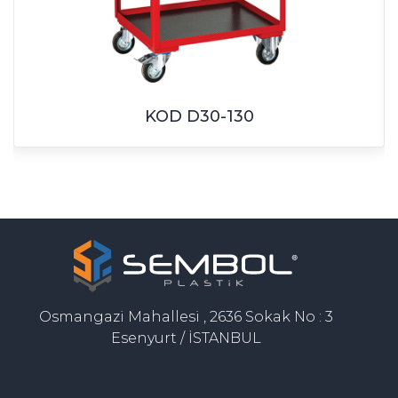
KOD D30-130
Osmangazi Mahallesi , 2636 Sokak No : 3
Esenyurt / İSTANBUL