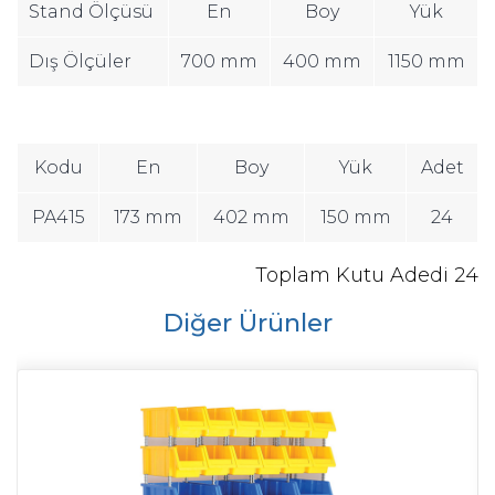
Stand Ölçüsü
En
Boy
Yük
Dış Ölçüler
700 mm
400 mm
1150 mm
Kodu
En
Boy
Yük
Adet
PA415
173 mm
402 mm
150 mm
24
Toplam Kutu Adedi 24
Diğer Ürünler