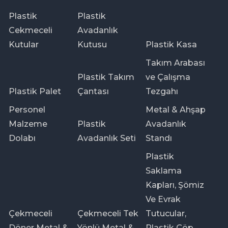
Plastik
Plastik
Cekmeceli
Avadanlık
Kutular
Kutusu
Plastik Kasa
Takım Arabası
Plastik Takım
ve Çalışma
Plastik Palet
Çantası
Tezgahı
Personel
Metal & Ahşap
Malzeme
Plastik
Avadanlık
Dolabı
Avadanlık Seti
Standı
Plastik
Saklama
Kapları, Şömiz
Ve Evrak
Çekmeceli
Çekmeceli Tek
Tutucular,
Döner Metal &
Yönlü Metal &
Plastik Çöp