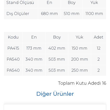
Stand Ölçüsü
En
Boy
Yük
Dış Ölçüler
680 mm
510 mm
1100 mm
Kodu
En
Boy
Yük
Adet
PA415
173 mm
402 mm
150 mm
12
PA540
340 mm
503 mm
200 mm
2
PA540
340 mm
503 mm
250 mm
2
Toplam Kutu Adedi
16
Diğer Ürünler