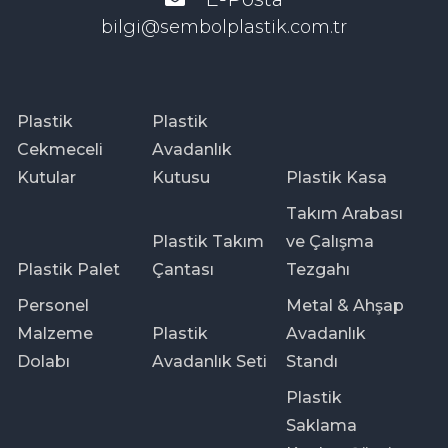
bilgi@sembolplastik.com.tr
Plastik
Plastik
Cekmeceli
Avadanlık
Kutular
Kutusu
Plastik Kasa
Takım Arabası
Plastik Takım
ve Çalışma
Plastik Palet
Çantası
Tezgahı
Personel
Metal & Ahşap
Malzeme
Plastik
Avadanlık
Dolabı
Avadanlık Seti
Standı
Plastik
Saklama