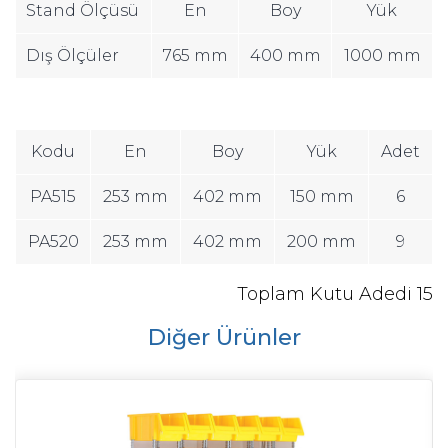
Stand Ölçüsü
En
Boy
Yük
Dış Ölçüler
765 mm
400 mm
1000 mm
Kodu
En
Boy
Yük
Adet
PA515
253 mm
402 mm
150 mm
6
PA520
253 mm
402 mm
200 mm
9
Toplam Kutu Adedi
15
Diğer Ürünler