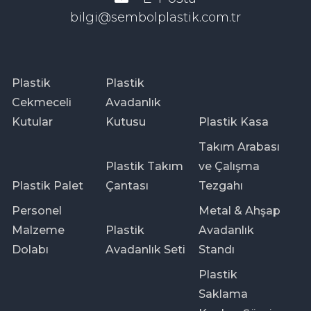
bilgi@sembolplastik.com.tr
Plastik
Plastik
Cekmeceli
Avadanlık
Kutular
Kutusu
Plastik Kasa
Takım Arabası
Plastik Takım
ve Çalışma
Plastik Palet
Çantası
Tezgahı
Personel
Metal & Ahşap
Malzeme
Plastik
Avadanlık
Dolabı
Avadanlık Seti
Standı
Plastik
Saklama