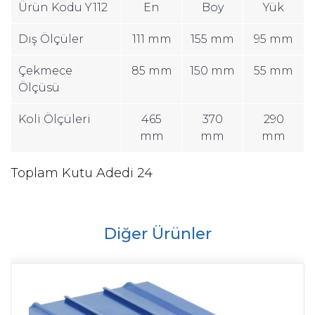
Ürün Kodu Y112
En
Boy
Yük
Dış Ölçüler
111 mm
155 mm
95 mm
Çekmece
85 mm
150 mm
55 mm
Ölçüsü
Koli Ölçüleri
465
370
290
mm
mm
mm
Toplam Kutu Adedi 24
Diğer Ürünler