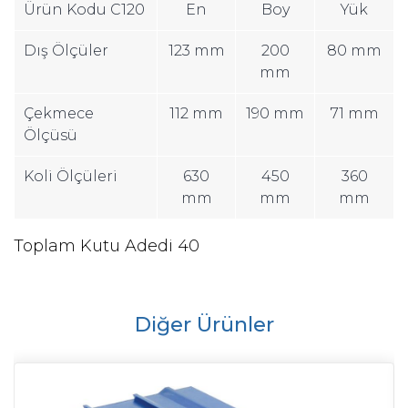
Ürün Kodu C120
En
Boy
Yük
Dış Ölçüler
123 mm
200
80 mm
mm
Çekmece
112 mm
190 mm
71 mm
Ölçüsü
Koli Ölçüleri
630
450
360
mm
mm
mm
Toplam Kutu Adedi 4
0
Diğer Ürünler