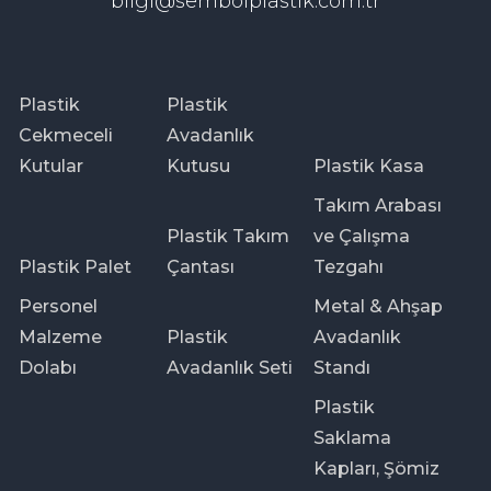
bilgi@sembolplastik.com.tr
Plastik
Plastik
Cekmeceli
Avadanlık
Kutular
Kutusu
Plastik Kasa
Takım Arabası
Plastik Takım
ve Çalışma
Plastik Palet
Çantası
Tezgahı
Personel
Metal & Ahşap
Malzeme
Plastik
Avadanlık
Dolabı
Avadanlık Seti
Standı
Plastik
Saklama
Kapları, Şömiz