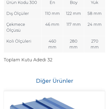
Ürün Kodu 300
En
Boy
Yük
Dış Ölçüler
110 mm
122 mm
58 mm
Çekmece
46 mm
117 mm
24 mm
Ölçüsü
Koli Ölçüleri
460
280
270
mm
mm
mm
Toplam Kutu Adedi 32
Diğer Ürünler