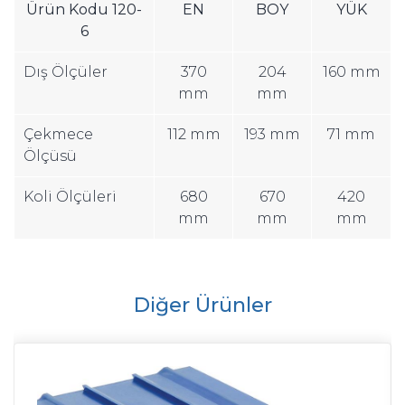
Ürün Kodu 120-
EN
BOY
YÜK
6
Dış Ölçüler
370
204
160 mm
mm
mm
Çekmece
112 mm
193 mm
71 mm
Ölçüsü
Koli Ölçüleri
680
670
420
mm
mm
mm
Diğer Ürünler