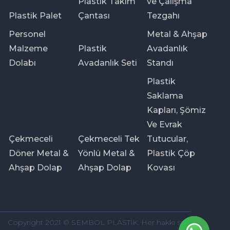
Plastik Takım
ve Çalışma
Plastik Palet
Çantası
Tezgahı
Personel
Metal & Ahşap
Malzeme
Plastik
Avadanlık
Dolabı
Avadanlık Seti
Standı
Plastik
Saklama
Kapları, Şömiz
Ve Evrak
Çekmeceli
Çekmeceli Tek
Tutucular,
Döner Metal &
Yönlü Metal &
Plastik Çöp
Ahşap Dolap
Ahşap Dolap
Kovası
Copyright 2021 © SEMBOL PLASTİK. Her hakkı saklıdır.