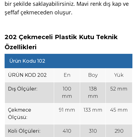
bir şekilde saklayabilirsiniz. Mavi renk dış kap ve
şeffaf çekmeceden oluşur.
202 Çekmeceli Plastik Kutu Teknik
Özellikleri
Ürün Kodu 102
ÜRÜN KOD 202
En
Boy
Yük
Dış Ölçüler:
100
138
52 mm
mm
mm
Çekmece
91 mm
133 mm
45 mm
Ölçüsü:
Koli Ölçüleri:
410
310
290